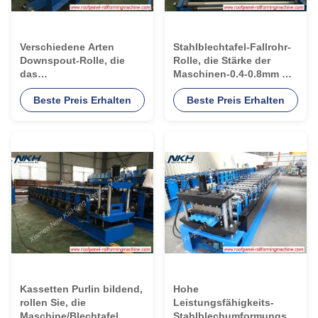
Verschiedene Arten
Stahlblechtafel-Fallrohr-
Downspout-Rolle, die
Rolle, die Stärke der
das
Maschinen-0.4-0.8mm mit
Maschinen-/Deckungs-
Material G350 bildet
Beste Preis Erhalten
Beste Preis Erhalten
Blatt herstellt Maschine
bildet
Kassetten Purlin bildend,
Hohe
rollen Sie, die
Leistungsfähigkeits-
Maschine/Blechtafel
Stahlblechumformungs-