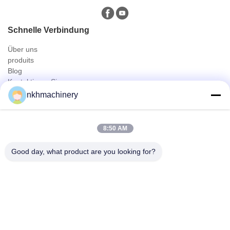
Schnelle Verbindung
Über uns
produits
Blog
Kontaktieren Sie uns
Produits
nkhmachinery
Dachplatte Profiliermaschine
Dachziegel Profiliermaschine
8:50 AM
Floor Deck Profiliermaschine
Stehfalzrolle, die Maschine bildet
Good day, what product are you looking for?
Deckungs-Blatt-Kräuselungsmaschine
Pfette Profiliermaschine
Schneller Kontakt
Tel
0086-592-6260078
E-Mail