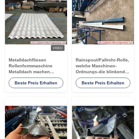
VIDEO
Metalldachfliesen
Rainspout/Fallrohr-Rolle,
Rollenformmaschine
welche Maschinen-
Metalldach machen
Ordnungs-die blinkende
Maschine
Deckungs-Platte herstellt
Beste Preis Erhalten
Beste Preis Erhalten
kundenspezifische
Maschine bildet
Rollenformmaschine