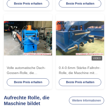
Beste Preis erhalten
Beste Preis erhalten
Kontrollsystem, volle
GI-Material, Säulenstand
automatische Binden-
bildet
Walzwerke bildet
VIDEO
Volle automatische Dach-
0.4-0.6mm Stärke-Fallrohr-
Gossen-Rolle, die
Rolle, die Maschine mit
Maschine mit 12 Monaten
PLC-Kontrollsystem bildet
Beste Preis erhalten
Beste Preis erhalten
Garantie-bildet
Aufrechte Rolle, die
Weitere Informationen
Maschine bildet