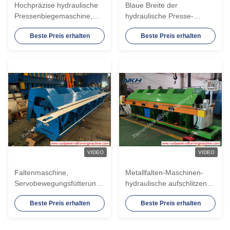
Hochpräzise hydraulische
Blaue Breite der
Pressenbiegemaschine,
hydraulische Presse-
hydraulische
Bremsmaschinen-8 des
Beste Preis erhalten
Beste Preis erhalten
Schneidmappe
Meter-lang 1.0mm der
Stärke-1250mm
VIDEO
VIDEO
Faltenmaschine,
Metallfalten-Maschinen-
Servobewegungsfütterungsordner,
hydraulische aufschlitzende
CNC-Ordner, blinkende
Ordner-hydraulische
Beste Preis erhalten
Beste Preis erhalten
Selbstmaschine,
verbiegende Maschine
hydraulischer Ordner, 6
Meter, 2.0mm stark