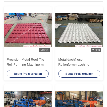
VIDEO
VIDEO
Precision Metal Roof Tile
Metalldachfliesen
Roll Forming Machine mit
Rollenformmaschine
Servo Motor Drive
Metalldach machen
Beste Preis erhalten
Beste Preis erhalten
Metalldach
Maschine
kundenspezifische
Rollenformmaschine