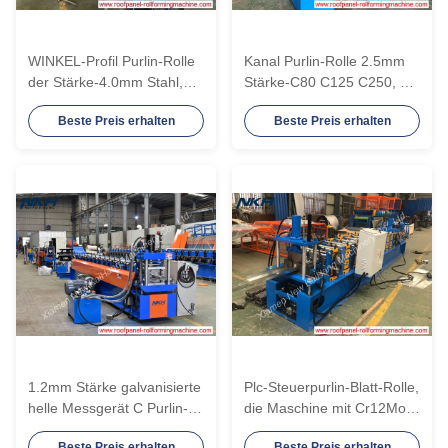
WINKEL-Profil Purlin-Rolle
Kanal Purlin-Rolle 2.5mm
der Stärke-4.0mm Stahl,
Stärke-C80 C125 C250, die
diemaschine bildet
Maschine bildet
Beste Preis erhalten
Beste Preis erhalten
1.2mm Stärke galvanisierte
Plc-Steuerpurlin-Blatt-Rolle,
helle Messgerät C Purlin-
die Maschine mit Cr12Mov-
Stahlmaschine
Blatt bildet
Beste Preis erhalten
Beste Preis erhalten