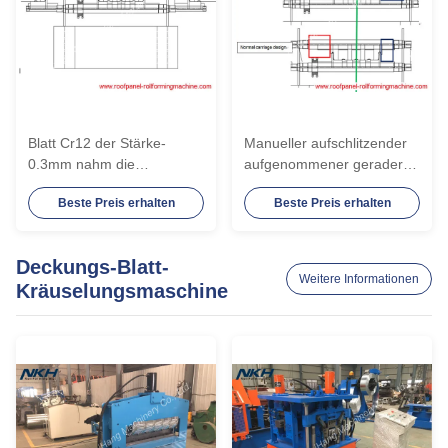
Blatt Cr12 der Stärke-
Manueller aufschlitzender
0.3mm nahm die
aufgenommener gerader
ehemalige Stehfalz-Rolle
Stehfalz rollen ehemaliges
Beste Preis erhalten
Beste Preis erhalten
auf
Deckungs-Blatt-
Weitere Informationen
Kräuselungsmaschine