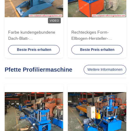
VIDEO
Farbe kundengebundene
Rechteckiges Form-
Dach-Blatt-
Ellbogen-Hersteller-
Kräuselungsmaschine für
Maschinen-Zahn-
Beste Preis erhalten
Beste Preis erhalten
das Dach / Trapezprofil
Kurven/quetschverbinden
für Fallrohr-Platte
Pfette Profiliermaschine
Weitere Informationen