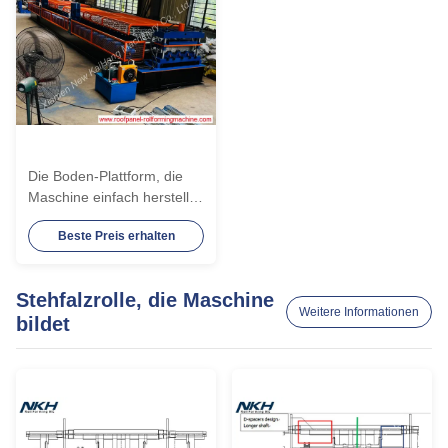
Die Boden-Plattform, die
Maschine einfach herstellt,
funktionieren, rollen,
Beste Preis erhalten
Maschine für
Gebäudestruktur, mit Gera-
Kasten bildend auf jedem
Stehfalzrolle, die Maschine
Stadium
Weitere Informationen
bildet