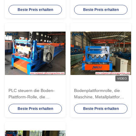
hohen Geschwindigkeit
die Maschine/Stahldach-
Beste Preis erhalten
Beste Preis erhalten
bildet Maschine bildet
Rolle bilden Maschine
bildet
VIDEO
PLC steuern die Boden-
Bodenplattformrolle, die
Plattform-Rolle, die
Maschine, Metallplattform,
Maschine für 75mm Rippe
Stahlplattform, Platte
Beste Preis erhalten
Beste Preis erhalten
Decking-Profil bildet
überdachend,
Bodenunterstützung, hohe
Rippe bildet