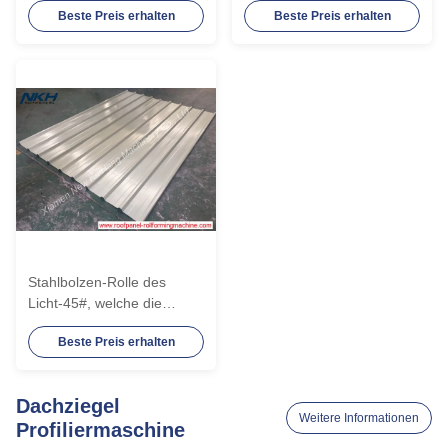
Beste Preis erhalten
Beste Preis erhalten
0.8mm Blechtafeln bildet
Doppelschicht,
Stahldoppelschicht bildet
kalt
Stahlbolzen-Rolle des
Licht-45#, welche die
Maschinen-Metallrolle
Beste Preis erhalten
bildet Maschine, IBR-Rolle
bildet Maschine bildet
Dachziegel
Weitere Informationen
Profiliermaschine