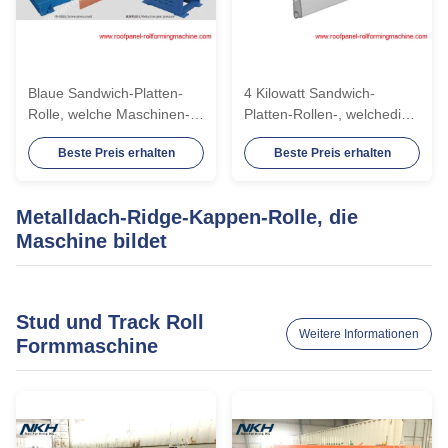
Blaue Sandwich-Platten-
4 Kilowatt Sandwich-
Rolle, welche Maschinen-
Platten-Rollen-, welchedie
die dekorative
maschine PU-Rollen-
Beste Preis erhalten
Beste Preis erhalten
Metallaußenwand-Rolle
Fensterladen-Latten-Rolle
ehemalig bildet
bildet Maschine bilden
Metalldach-Ridge-Kappen-Rolle, die
Maschine bildet
Stud und Track Roll
Weitere Informationen
Formmaschine