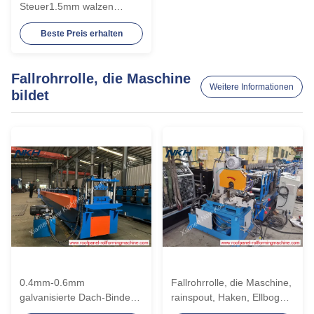
Steuer1.5mm walzen
ehemaliges mit
Beste Preis erhalten
Durchschlag kalt
Fallrohrrolle, die Maschine
Weitere Informationen
bildet
0.4mm-0.6mm
Fallrohrrolle, die Maschine,
galvanisierte Dach-Binden-
rainspout, Haken, Ellbogen,
Rolle, die Maschine PLC-
Endstöpsel, 3mm Stärke,