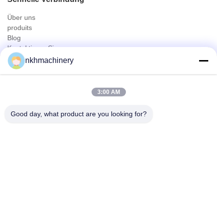
Über uns
produits
Blog
Kontaktieren Sie uns
Produits
nkhmachinery
Dachplatte Profiliermaschine
Dachziegel Profiliermaschine
3:00 AM
Floor Deck Profiliermaschine
Stehfalzrolle, die Maschine bildet
Good day, what product are you looking for?
Deckungs-Blatt-Kräuselungsmaschine
Pfette Profiliermaschine
Schneller Kontakt
Tel
0086-592-6260078
E-Mail
info@nkhmachinery.com
Adresse