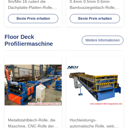
9m/Min 16 rudert die
0.4mm 0.5mm 0.6mm
Dachplatte-Platten-Rolle,
Bambusziegeldach-Rolle,
die Maschine bildet
die Maschine bildet
Beste Preis erhalten
Beste Preis erhalten
Floor Deck
Weitere Informationen
Profiliermaschine
Metallstahlblech-Rolle, die
Hochleistungs-
Maschine, CNC-Rolle der
automatische Rolle, welche