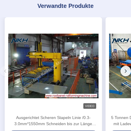
Verwandte Produkte
VIDEO
Ausgerichtet Scheren Stapeln Linie /0.3-
5 Tonnen D
3.0mm*1550mm Schneiden bis zur Länge
mit Ladew
Maschine kundenspezifische Maschine
Spule