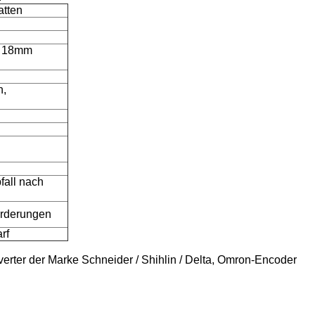
atten
t 18mm
n,
fall nach
orderungen
rf
rter der Marke Schneider / Shihlin / Delta, Omron-Encoder