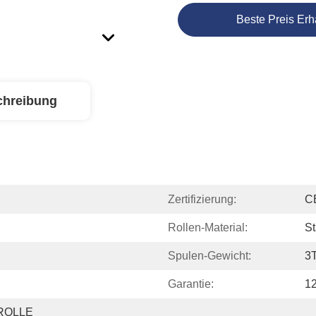
Beste Preis Erh
chreibung
Zertifizierung:
C
Rollen-Material:
St
Spulen-Gewicht:
3T
Garantie:
1
OLLE 