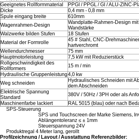
Geeignetes Rollformmaterial
PPGI / PPGL / GI / ALU-ZINC-Pl
Dicke
0,4 mm - 0,8 mm
Spule eingang breite
610mm
Wandplatte-Rahmen-Design mi
Wagenrahmen-Design
Wandstärke
Walzwerke bilden Stufen
18 Stufen
45 # Stahl, CNC-Drehmaschine
Material der Formrolle
hartverchromt
Wellendurchmesser
75 mm
Hauptmotorleistung
7,5 kW mit Reduzierstück
Rollgeschwindigkeit des
15 m / min
Rollformers
Hydraulische Gruppenleistung
4,0 kw
Hydraulisches Schneiden mit Ab
Weg schneiden
dem Abschneiden
Elektrische Spannung
380V / 50Hz / 3PH oder als Anf
Standard
Maschinenfarbe lackiert
RAL 5015 (blau) oder nach Beda
SPS-Steuerung
SPS und Touchscreen der Marke Siemens, Inve
Ablängentoleranz ≤ ± 1mm
Steuerspannung 24V
Produktregal 4 Meter lang, gerollt
Profilzeichnung / Layout / Ausstattung Referenzbilder: