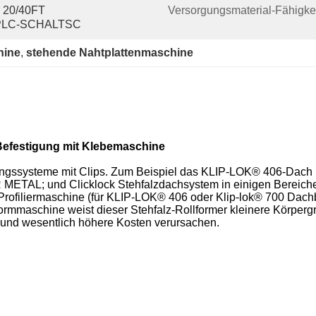
20/40FT 
Versorgungsmaterial-Fähigkei
PLC-SCHALTSC
hine
, 
stehende Nahtplattenmaschine
Befestigung mit Klebemaschine
ngssysteme mit Clips.
Zum Beispiel das KLIP-LOK® 406-Dach 
R METAL;
und Clicklock Stehfalzdachsystem in einigen Bereiche
rofiliermaschine
(für KLIP-LOK® 406 oder Klip-lok® 700 Dac
rmmaschine weist dieser Stehfalz-Rollformer kleinere Körpergr
 und wesentlich höhere Kosten verursachen.