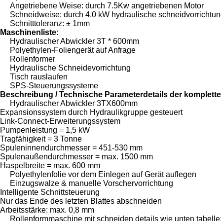
Angetriebene Weise: durch 7.5Kw angetriebenen Motor
Schneidweise: durch 4,0 kW hydraulische schneidvorrichtu
Schnitttoleranz: ± 1mm
Maschinenliste:
Hydraulischer Abwickler 3T * 600mm
Polyethylen-Foliengerät auf Anfrage
Rollenformer
Hydraulische Schneidevorrichtung
Tisch rauslaufen
SPS-Steuerungssysteme
Beschreibung / Technische Parameterdetails der komplette
Hydraulischer Abwickler 3TX600mm
Expansionssystem durch Hydraulikgruppe gesteuert
Link-Connect-Erweiterungssystem
Pumpenleistung = 1,5 kW
Tragfähigkeit = 3 Tonne
Spuleninnendurchmesser = 451-530 mm
Spulenaußendurchmesser = max. 1500 mm
Haspelbreite = max.
600 mm
Polyethylenfolie vor dem Einlegen auf Gerät auflegen
Einzugswalze & manuelle Vorschervorrichtung
Intelligente Schnittsteuerung
Nur das Ende des letzten Blattes abschneiden
Arbeitsstärke: max.
0,8 mm
Rollenformmaschine mit schneiden details wie unten tabelle