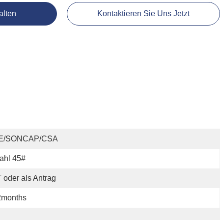
alten
Kontaktieren Sie Uns Jetzt
E/SONCAP/CSA
ahl 45#
 oder als Antrag
2months