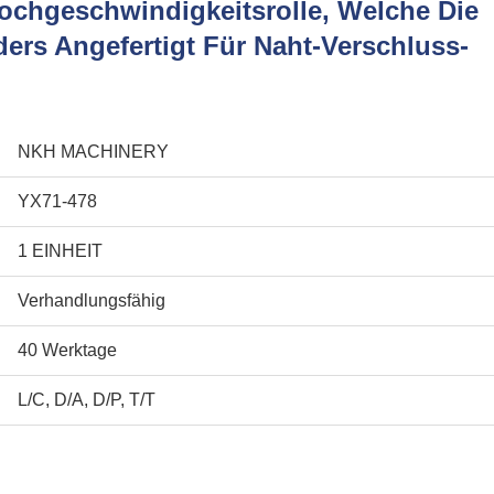
ochgeschwindigkeitsrolle, Welche Die
rs Angefertigt Für Naht-Verschluss-
NKH MACHINERY
YX71-478
1 EINHEIT
Verhandlungsfähig
40 Werktage
L/C, D/A, D/P, T/T