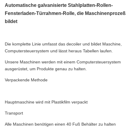
Maß-Gerät
Automatische galvanisierte Stahlplatten-Rollen-
Es kennzeichnet mit hoher Genauigkeit u
Fensterladen-Türrahmen-Rolle, die Maschinen
prozeß
bildet
Die komplette Linie umfasst das decoiler und bildet Maschine,
Computersteuersystem und lässt heraus Tabellen laufen.
Unsere Maschinen werden mit einem Computersteuersystem
ausgerüstet, um Produkte genau zu halten.
Verpackende Methode
Hauptmaschine wird mit Plastikfilm verpackt
Transport
Alle Maschinen benötigen einen 40 Fuß Behälter zu halten