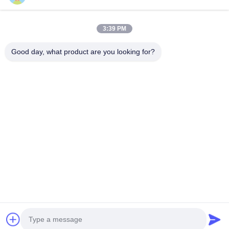
Dachplatte Profiliermaschine
Dachziegel Profiliermaschine
3:39 PM
Floor Deck Profiliermaschine
Stehfalzrolle, die Maschine bildet
Good day, what product are you looking for?
Deckungs-Blatt-Kräuselungsmaschine
Pfette Profiliermaschine
Schneller Kontakt
Tel
0086-592-6260078
E-Mail
info@nkhmachinery.com
Adresse
Nr. 503-3, Hangtian Road, Guankou, Jimei, Xiamen, China
Datenschutzrichtlinie
|
Sitemap
China gut Qualität Dachplatte Profiliermaschine Lieferant. Copyright © 2019-
2026 Xiamen New KaiHang Machinery Co., Ltd . Alle Rechte vorbehalten.