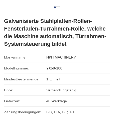
Galvanisierte Stahlplatten-Rollen-
Fensterladen-Türrahmen-Rolle, welche
die Maschine automatisch, Türrahmen-
Systemsteuerung bildet
Markenname:
NKH MACHINERY
Modellnummer:
YX58-100
Mindestbestellmenge:
1 Einheit
Price:
Verhandlungsfähig
Lieferzeit:
40 Werktage
Zahlungsbedingungen:
L/C, D/A, D/P, T/T