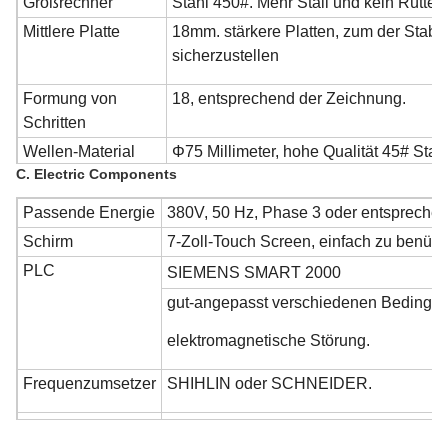
Großrechner
Stahl 450#. Mehr Stall und kein Rütteln
Mittlere Platte
18mm. stärkere Platten, zum der Stabili
sicherzustellen
Formung von
18, entsprechend der Zeichnung.
Schritten
Wellen-Material
Φ75 Millimeter, hohe Qualität 45# Stahl
C. Electric Components
Passende Energie
380V, 50 Hz, Phase 3 oder entsprechen
Ausschnitt
Cr12, Härte HRC60-62.
Schirm
7-Zoll-Touch Screen, einfach zu benütz
Veredlung: Hitze - Behandlung - flach
Blatt-Material
PLC
SIEMENS SMART 2000
Elektrodenausschnitt.
gut-angepasst verschiedenen Bedingung
elektromagnetische Störung.
Frequenzumsetzer
SHIHLIN oder SCHNEIDER.
Länge
Omron, hergestellt in Japan.