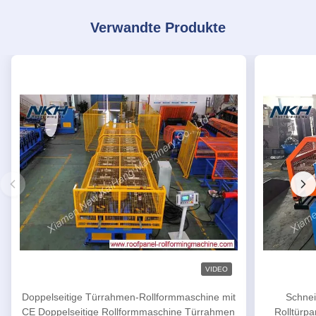
Verwandte Produkte
VIDEO
Doppelseitige Türrahmen-Rollformmaschine mit
Schnei
CE Doppelseitige Rollformmaschine Türrahmen
Rolltürp