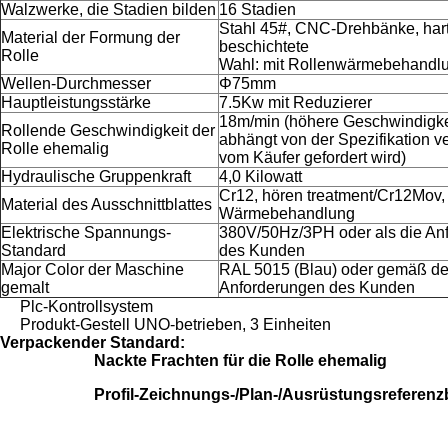
Walzwerke, die Stadien bilden
16 Stadien
Stahl 45#, CNC-Drehbänke, ha
Material der Formung der
beschichtete
Rolle
Wahl: mit Rollenwärmebehandl
Wellen-Durchmesser
Φ75mm
Hauptleistungsstärke
7.5Kw mit Reduzierer
18m/min (höhere Geschwindigkei
Rollende Geschwindigkeit der
abhängt von der Spezifikation ve
Rolle ehemalig
vom Käufer gefordert wird)
Hydraulische Gruppenkraft
4,0 Kilowatt
Cr12, hören treatment/Cr12Mov,
Material des Ausschnittblattes
Wärmebehandlung
Elektrische Spannungs-
380V/50Hz/3PH oder als die An
Standard
des Kunden
Major Color der Maschine
RAL 5015 (Blau) oder gemäß de
gemalt
Anforderungen des Kunden
Plc-Kontrollsystem
Produkt-Gestell UNO-betrieben, 3 Einheiten
Verpackender Standard:
Nackte Frachten für die Rolle ehemalig
Profil-Zeichnungs-/Plan-/Ausrüstungsreferenzb