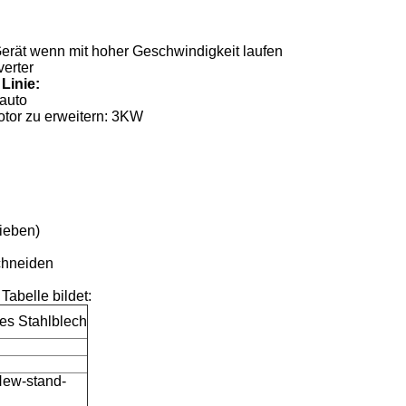
erät wenn mit hoher Geschwindigkeit laufen
erter
Linie:
auto
tor zu erweitern: 3KW
rieben)
chneiden
Tabelle bildet:
tes Stahlblech
New-stand-