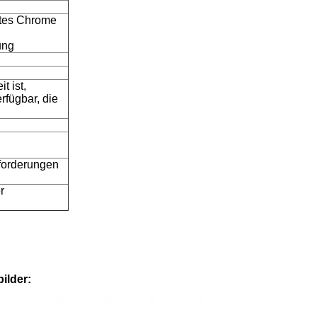
rtes Chrome
ung
t ist,
rfügbar, die
forderungen
r
ilder: