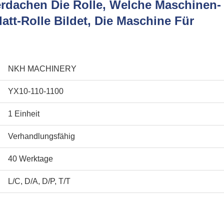
erdachen Die Rolle, Welche Maschinen-
att-Rolle Bildet, Die Maschine Für
NKH MACHINERY
YX10-110-1100
1 Einheit
Verhandlungsfähig
40 Werktage
L/C, D/A, D/P, T/T