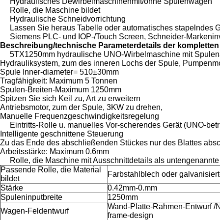
Hydraulisches Dewirbelmaschinenmit/ohne Spulenwagen
Rolle, die Maschine bildet
Hydraulische Schneidvorrichtung
Lassen Sie heraus Tabelle oder automatisches stapelndes G
Siemens PLC- und IOP-/Touch Screen, Schneider-Markeninv
Beschreibung/technische Parameterdetails der kompletten 
5TX1250mm hydraulische UNO-Wirbelmaschine mit Spulen
Hydrauliksystem, zum des inneren Lochs der Spule, Pumpenmo
Spule Inner-diameter= 510±30mm
Tragfähigkeit: Maximum 5 Tonnen
Spulen-Breiten-Maximum 1250mm
Spitzen Sie sich Keil zu, Art zu erweitern
Antriebsmotor, zum der Spule, 3KW zu drehen,
Manuelle Frequenzgeschwindigkeitsregelung
Eintritts-Rolle u. manuelles Vor-scherendes Gerät (UNO-bet
Intelligente geschnittene Steuerung
Zu das Ende des abschließenden Stückes nur des Blattes abs
Arbeitsstärke: Maximum 0.6mm
Rolle, die Maschine mit Ausschnittdetails als untengenannte 
Passende Rolle, die Material
Farbstahlblech oder galvanisier
bildet
Stärke
0.42mm-0.mm
Spuleninputbreite
1250mm
Wand-Platte-Rahmen-Entwurf /
Wagen-Feldentwurf
frame-design