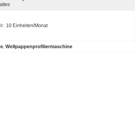
attes
t:
10 Einheiten/Monat
ne
, 
Wellpappenprofiliermaschine