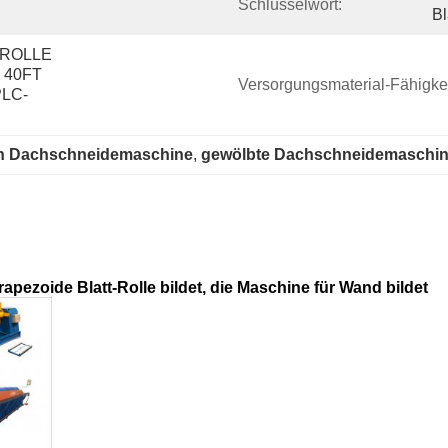
Schlüsselwort:
Bl
ROLLE 
40FT 
Versorgungsmaterial-Fähigkei
LC-
ten Dachschneidemaschine
, 
gewölbte Dachschneidemaschi
apezoide Blatt-Rolle bildet, die Maschine für Wand bildet