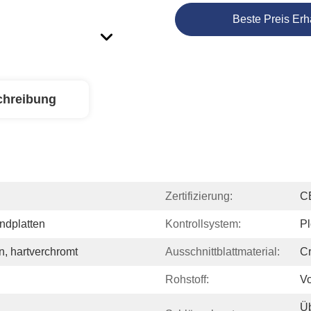
Beste Preis Erh
chreibung
Zertifizierung:
C
ndplatten
Kontrollsystem:
Pl
, hartverchromt
Ausschnittblattmaterial:
C
Rohstoff:
Vo
Üb