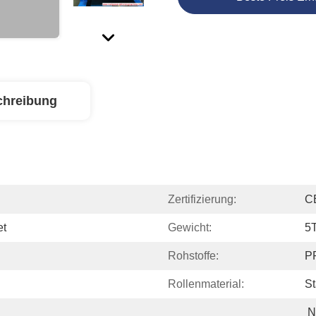
chreibung
Zertifizierung:
C
et
Gewicht:
5
Rohstoffe:
PP
Rollenmaterial:
St
N