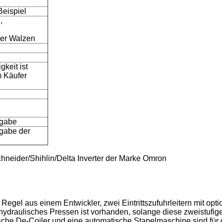
Beispiel
,
er Walzen
keit ist
m Käufer
ßgabe
gabe der
neider/Shihlin/Delta Inverter der Marke Omron
Regel aus einem Entwickler, zwei Eintrittszufuhrleitern mit opt
draulisches Pressen ist vorhanden, solange diese zweistufig
lische De-Coiler und eine automatische Stapelmaschine sind f