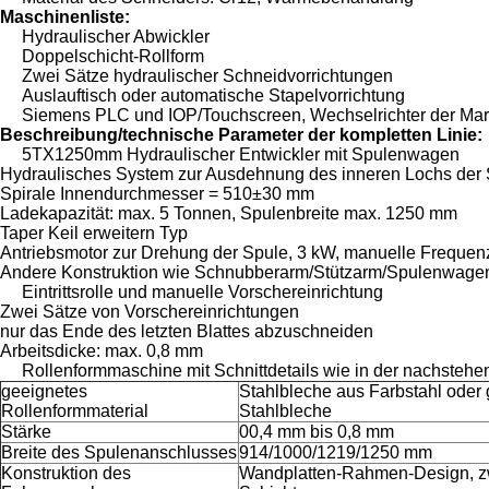
Maschinenliste:
Hydraulischer Abwickler
Doppelschicht-Rollform
Zwei Sätze hydraulischer Schneidvorrichtungen
Auslauftisch oder automatische Stapelvorrichtung
Siemens PLC und IOP/Touchscreen, Wechselrichter der Ma
Beschreibung/technische Parameter der kompletten Linie:
5TX1250mm Hydraulischer Entwickler mit Spulenwagen
Hydraulisches System zur Ausdehnung des inneren Lochs der
Spirale Innendurchmesser = 510±30 mm
Ladekapazität: max. 5 Tonnen, Spulenbreite max. 1250 mm
Taper Keil erweitern Typ
Antriebsmotor zur Drehung der Spule, 3 kW, manuelle Freque
Andere Konstruktion wie Schnubberarm/Stützarm/Spulenwagen
Eintrittsrolle und manuelle Vorschereinrichtung
Zwei Sätze von Vorschereinrichtungen
nur das Ende des letzten Blattes abzuschneiden
Arbeitsdicke: max. 0,8 mm
Rollenformmaschine mit Schnittdetails wie in der nachstehe
geeignetes
Stahlbleche aus Farbstahl oder g
Rollenformmaterial
Stahlbleche
Stärke
00,4 mm bis 0,8 mm
Breite des Spulenanschlusses
914/1000/1219/1250 mm
Konstruktion des
Wandplatten-Rahmen-Design, z