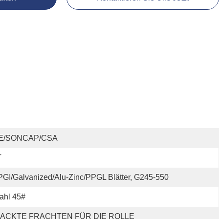
E/SONCAP/CSA
T
GI/Galvanized/Alu-Zinc/PPGL Blätter, G245-550
ahl 45#
ACKTE FRACHTEN FÜR DIE ROLLE 