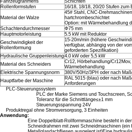
Fahrzeugrahmens
Schichten
Rollenformstufen
16/18, 18/18, 20/20 Stufen zum 
45# Stahl, CNC-Drehmaschinen
Material der Walze
hartchrombeschichtet
Option: mit Wärmebehandlung d
Schachtendurchmesser
Φ75 mm
Hauptmotorleistung
5.5 kW mit Reduktor
15-20m/min (höhere Geschwindig
Geschwindigkeit der
verfügbar, abhängig von der vo
Rollenformung
geforderten Spezifikation)
Hydraulische Gruppenleistung
4.0 kW oder 5,5 kW
Cr12, Hörbehandlung/Cr12Mov,
Material des Schneiders
Wärmebehandlung
Elektrische Spannungsnorm
380V/50Hz/3PH oder nach Ma
RAL 5015 (blau) oder nach Maß
Hauptfarbe der Maschine
Anforderungen
PLC-Steuerungssystem
PLC der Marke Siemens und Touchscreen, Sch
Toleranz für die Schnittlänge≤±1 mm
Steuerungsspannung 24V
Produktregal ohne Stromversorgung, 3 Einheiten
Anwendung:
Eine Doppelblatt-Rollformmaschine besteht in der 
Schneidrahmen mit zwei Schneidmaschinen (ein hy
Metallglasdachfliesen ausgelegt ist)Eine hydrau