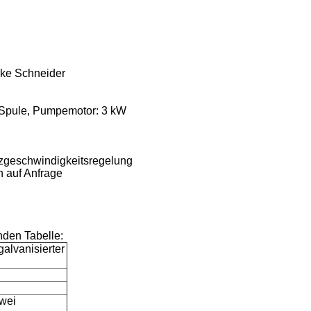
rke Schneider
 Spule, Pumpemotor: 3 kW
nzgeschwindigkeitsregelung
 auf Anfrage
nden Tabelle:
alvanisierter
wei