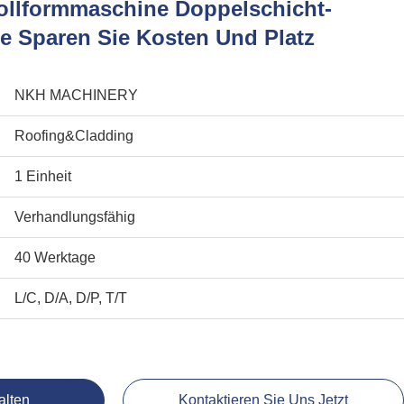
ollformmaschine Doppelschicht-
e Sparen Sie Kosten Und Platz
NKH MACHINERY
Roofing&Cladding
1 Einheit
Verhandlungsfähig
40 Werktage
L/C, D/A, D/P, T/T
alten
Kontaktieren Sie Uns Jetzt