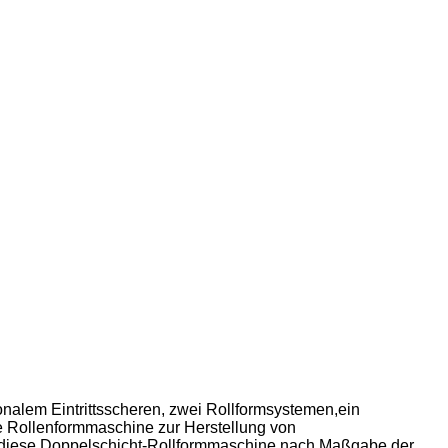
ionalem Eintrittsscheren, zwei Rollformsystemen,ein
e Rollenformmaschine zur Herstellung von
ür diese Doppelschicht-Rollformmaschine nach Maßgabe der