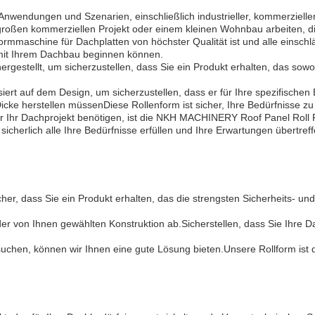
 Anwendungen und Szenarien, einschließlich industrieller, kommerzielle
oßen kommerziellen Projekt oder einem kleinen Wohnbau arbeiten, diese
ormmaschine für Dachplatten von höchster Qualität ist und alle einschl
h mit Ihrem Dachbau beginnen können.
rgestellt, um sicherzustellen, dass Sie ein Produkt erhalten, das sowo
t auf dem Design, um sicherzustellen, dass er für Ihre spezifischen Be
icke herstellen müssenDiese Rollenform ist sicher, Ihre Bedürfnisse zu 
 Ihr Dachprojekt benötigen, ist die NKH MACHINERY Roof Panel Roll
 sicherlich alle Ihre Bedürfnisse erfüllen und Ihre Erwartungen übertreff
her, dass Sie ein Produkt erhalten, das die strengsten Sicherheits- und
r von Ihnen gewählten Konstruktion ab.Sicherstellen, dass Sie Ihre Da
chen, können wir Ihnen eine gute Lösung bieten.Unsere Rollform ist di