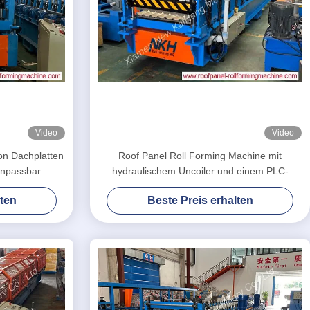
Video
Video
on Dachplatten
Roof Panel Roll Forming Machine mit
Anpassbar
hydraulischem Uncoiler und einem PLC-
Steuerungssystem für die Herstellung von
lten
Beste Preis erhalten
Dachplatten