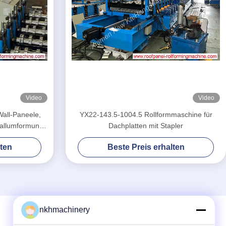
Video
Video
Wall-Paneele,
YX22-143.5-1004.5 Rollformmaschine für
allumformung,
Dachplatten mit Stapler
lten
Beste Preis erhalten
nkhmachinery