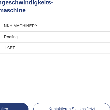
hgeschwindigkeits-
maschine
NKH MACHINERY
Roofing
1 SET
alten
Kontaktieren Sie Uns Jetzt