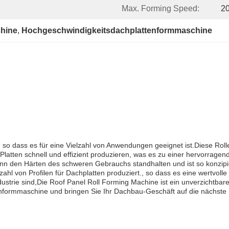
Max. Forming Speed:
20
hine
, 
Hochgeschwindigkeitsdachplattenformmaschine
, so dass es für eine Vielzahl von Anwendungen geeignet ist.Diese Ro
tten schnell und effizient produzieren, was es zu einer hervorragen
kann den Härten des schweren Gebrauchs standhalten und ist so konzipie
ielzahl von Profilen für Dachplatten produziert., so dass es eine wertv
dustrie sind,Die Roof Panel Roll Forming Machine ist ein unverzichtbare
lenformmaschine und bringen Sie Ihr Dachbau-Geschäft auf die nächste