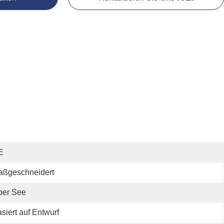
E
aßgeschneidert
ber See
siert auf Entwurf