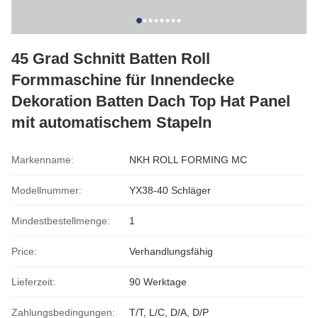
45 Grad Schnitt Batten Roll
Formmaschine für Innendecke
Dekoration Batten Dach Top Hat Panel
mit automatischem Stapeln
Markenname:
NKH ROLL FORMING MC
Modellnummer:
YX38-40 Schläger
Mindestbestellmenge:
1
Price:
Verhandlungsfähig
Lieferzeit:
90 Werktage
Zahlungsbedingungen:
T/T, L/C, D/A, D/P