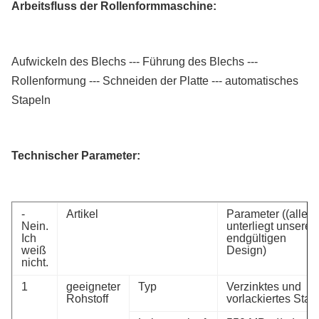
Arbeitsfluss der Rollenformmaschine:
Aufwickeln des Blechs --- Führung des Blechs ---
Rollenformung --- Schneiden der Platte --- automatisches
Stapeln
Technischer Parameter:
-
Artikel
Parameter ((alles
Nein.
unterliegt unsere
Ich
endgültigen
weiß
Design)
nicht.
1
geeigneter
Typ
Verzinktes und
Rohstoff
vorlackiertes Stah