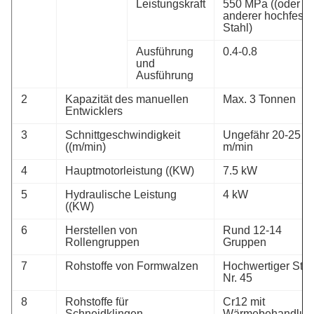
Leistungskraft
550 MPa ((oder
anderer hochfeste
Stahl)
Ausführung
0.4-0.8
und
Ausführung
2
Kapazität des manuellen
Max. 3 Tonnen
Entwicklers
3
Schnittgeschwindigkeit
Ungefähr 20-25
((m/min)
m/min
4
Hauptmotorleistung ((KW)
7.5 kW
5
Hydraulische Leistung
4 kW
((KW)
6
Herstellen von
Rund 12-14
Rollengruppen
Gruppen
7
Rohstoffe von Formwalzen
Hochwertiger Stah
Nr. 45
8
Rohstoffe für
Cr12 mit
Schneidklingen
Wärmebehandlun