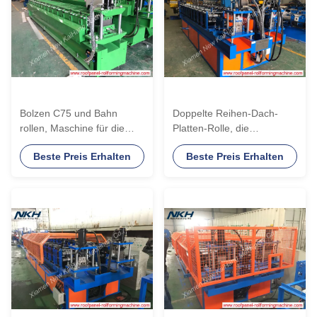
Bolzen C75 und Bahn
Doppelte Reihen-Dach-
rollen, Maschine für die
Platten-Rolle, die
Überdachung von
Maschine, Bolzen und die
Beste Preis Erhalten
Beste Preis Erhalten
Gebäuden/von GI Blättern
Bahn-Rolle bildet Maschine
bildend
bildet