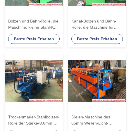
Bolzen und Bahn-Rolle, die
Kanal-Bolzen und Bahn-
Maschine, kleine Stahl-Keel
Rolle, die Maschine für
Type For Building Roll
voller harter GI Stahl-0.4-
Beste Preis Erhalten
Beste Preis Erhalten
gebildete Maschine bildet
1.0mm Stärke bildet
Trockenmauer-Stahlbolzen-
Dielen-Maschine des
Rolle der Stärke-0.6mm,
65mm Wellen-Licht-
die Maschine bildet
Messgerät-G550 PPGL