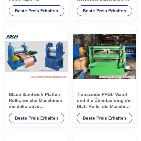
Fertigungsstraße bildet
Deckungs-Rolle ehemalig
Beste Preis Erhalten
Beste Preis Erhalten
für ununterbrochene PU-
Linie bilden
Blaue Sandwich-Platten-
Trapezoide PPGL-Wand
Rolle, welche Maschinen-
und die Überdachung der
die dekorative
Blatt-Rolle, die Maschine
Metallaußenwand-Rolle
bildet, walzen die
Beste Preis Erhalten
Beste Preis Erhalten
ehemalig bildet
Formung des Prozesses
kalt