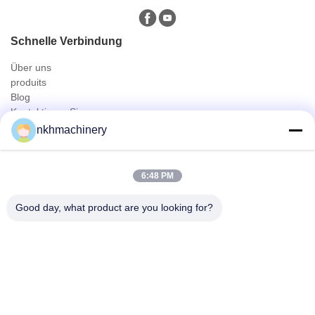
Schnelle Verbindung
Über uns
produits
Blog
Kontaktieren Sie uns
Produits
nkhmachinery
Dachplatte Profiliermaschine
Dachziegel Profiliermaschine
6:48 PM
Floor Deck Profiliermaschine
Stehfalzrolle, die Maschine bildet
Good day, what product are you looking for?
Deckungs-Blatt-Kräuselungsmaschine
Pfette Profiliermaschine
Schneller Kontakt
Tel
0086-592-6260078
E-Mail