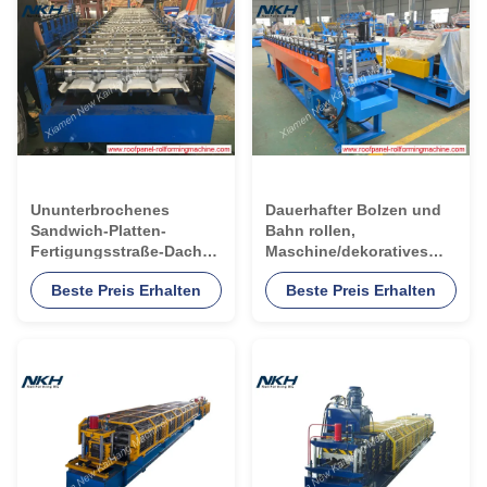
Ununterbrochenes
Dauerhafter Bolzen und
Sandwich-Platten-
Bahn rollen,
Fertigungsstraße-Dach-
Maschine/dekoratives
Platten-Rollenehemalige
Platten-Walzwerk bildend
Beste Preis Erhalten
Beste Preis Erhalten
Arbeit mit PU-Linie