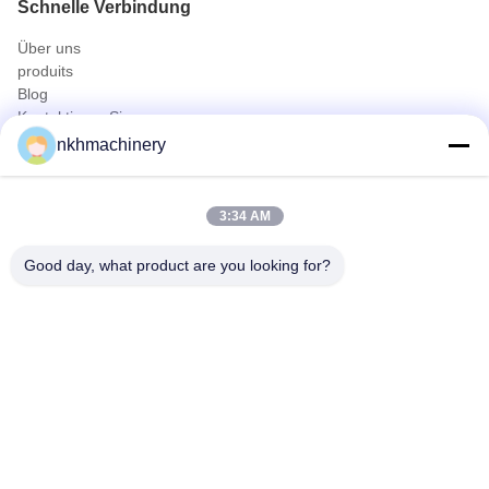
Schnelle Verbindung
Über uns
produits
Blog
Kontaktieren Sie uns
Produits
nkhmachinery
Dachplatte Profiliermaschine
Dachziegel Profiliermaschine
3:34 AM
Floor Deck Profiliermaschine
Stehfalzrolle, die Maschine bildet
Good day, what product are you looking for?
Deckungs-Blatt-Kräuselungsmaschine
Pfette Profiliermaschine
Schneller Kontakt
Tel
0086-592-6260078
E-Mail
info@nkhmachinery.com