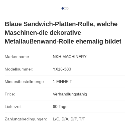
Blaue Sandwich-Platten-Rolle, welche
Maschinen-die dekorative
Metallaußenwand-Rolle ehemalig bildet
Markenname:
NKH MACHINERY
Modellnummer:
YX16-380
Mindestbestellmenge:
1 EINHEIT
Price:
Verhandlungsfähig
Lieferzeit:
60 Tage
Zahlungsbedingungen:
L/C, D/A, D/P, T/T