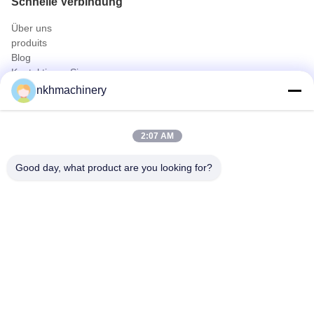
Schnelle Verbindung
Über uns
produits
Blog
Kontaktieren Sie uns
Produits
nkhmachinery
Dachplatte Profiliermaschine
Dachziegel Profiliermaschine
2:07 AM
Floor Deck Profiliermaschine
Stehfalzrolle, die Maschine bildet
Good day, what product are you looking for?
Deckungs-Blatt-Kräuselungsmaschine
Pfette Profiliermaschine
Schneller Kontakt
Tel
0086-592-6260078
E-Mail
info@nkhmachinery.com