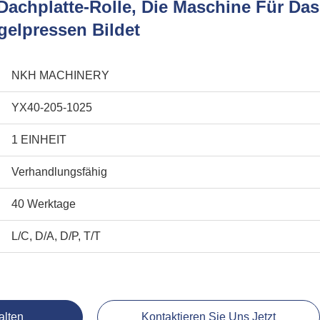
Dachplatte-Rolle, Die Maschine Für Das
gelpressen Bildet
NKH MACHINERY
YX40-205-1025
1 EINHEIT
Verhandlungsfähig
40 Werktage
L/C, D/A, D/P, T/T
alten
Kontaktieren Sie Uns Jetzt