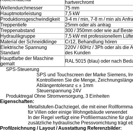
hartverchromt
Wellendurchmesser
75 mm
Hauptmotorleistung
7,5 kW
Produktionsgeschwindigkeit
3-4 m / min, 7-8 m / min als Anfr
Treppentiefe
25mm oder als antrag
Treppenabstand
300 / 350mm oder wie auf Beste
Hydraulikgruppe
7,5 kW mit professionellem Lüft
Material der Schneidklinge
Cr12, Behandlung hören
Elektrische Spannung
220V / 60Hz / 3Ph oder als die 
Standard
des Kunden
Hauptfarbe der Maschine
RAL 5015 (blau) oder nach Beda
gemalt
SPS-Steuerung
SPS und Touchscreen der Marke Siemens, Inve
Kontrollieren Sie die Menge, Zeichnungsläng
Ablängentoleranz ≤ ± 1mm
Steuerspannung 24V
Produktregal Ohne Stromversorgung, 3 Einheiten
Eigenschaften:
Metallstufen-Dachziegel, die mit einer Rollformm
für Villen oder einige Wohngebäude verwendet
In der Regel verfügt eine Profiliermaschine für g
zusätzliche hydraulische Pressvorrichtung trägt e
Profilzeichnung / Layout / Ausstattung Referenzbilder: