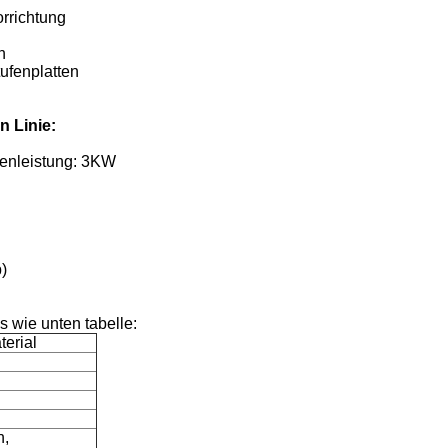
rrichtung
n
ufenplatten
n Linie:
penleistung: 3KW
)
 wie unten tabelle:
terial
n,