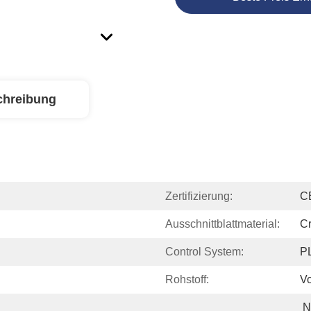
chreibung
Zertifizierung:
C
Ausschnittblattmaterial:
C
Control System:
P
Rohstoff:
Vo
N