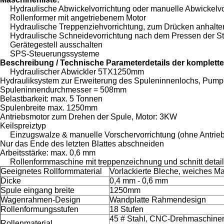
Hydraulische Abwickelvorrichtung oder manuelle Abwickelvo
Rollenformer mit angetriebenem Motor
Hydraulische Treppenziehvorrichtung, zum Drücken anhalte
Hydraulische Schneidevorrichtung nach dem Pressen der St
Gerätegestell ausschalten
SPS-Steuerungssysteme
Beschreibung / Technische Parameterdetails der komplette
Hydraulischer Abwickler 5TX1250mm
Hydrauliksystem zur Erweiterung des Spuleninnenlochs, Pum
Spuleninnendurchmesser = 508mm
Belastbarkeit: max.
5 Tonnen
Spulenbreite max.
1250mm
Antriebsmotor zum Drehen der Spule, Motor: 3KW
Keilspreiztyp
Einzugswalze & manuelle Vorschervorrichtung (ohne Antrieb
Nur das Ende des letzten Blattes abschneiden
Arbeitsstärke: max.
0,6 mm
Rollenformmaschine mit treppenzeichnung und schnitt details
Geeignetes Rollformmaterial
Vorlackierte Bleche, weiches Ma
Dicke
0,4 mm - 0,6 mm
Spule eingang breite
1250mm
Wagenrahmen-Design
Wandplatte Rahmendesign
Rollenformungsstufen
18 Stufen
45 # Stahl, CNC-Drehmaschine
Rollenmaterial