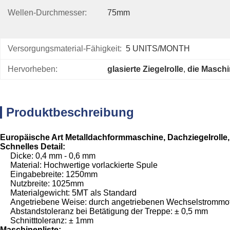
Wellen-Durchmesser:
75mm
Versorgungsmaterial-Fähigkeit:
5 UNITS/MONTH
Hervorheben:
glasierte Ziegelrolle
, 
die Masch
Produktbeschreibung
Europäische Art Metalldachformmaschine, Dachziegelrolle, 
Schnelles Detail:
Dicke: 0,4 mm - 0,6 mm
Material: Hochwertige vorlackierte Spule
Eingabebreite: 1250mm
Nutzbreite: 1025mm
Materialgewicht: 5MT als Standard
Angetriebene Weise: durch angetriebenen Wechselstrommotor
Abstandstoleranz bei Betätigung der Treppe: ± 0,5 mm
Schnitttoleranz: ± 1mm
Maschinenliste: