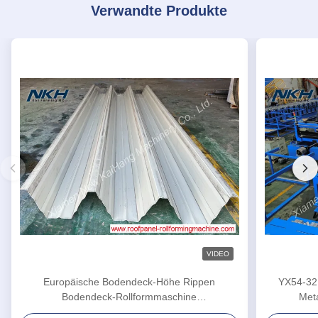
Verwandte Produkte
VIDEO
Europäische Bodendeck-Höhe Rippen
YX54-32
Bodendeck-Rollformmaschine
Meta
TR137/TR153/TR155 Metalldeck-Platte